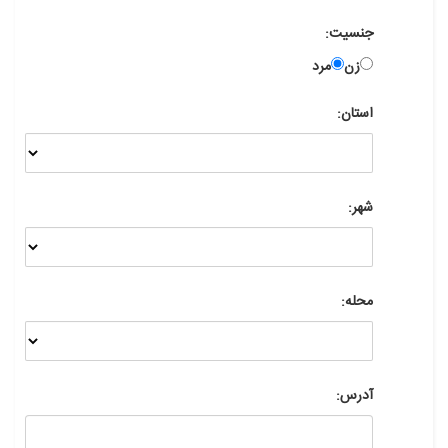
جنسیت:
زن
مرد
استان:
شهر:
محله:
آدرس: