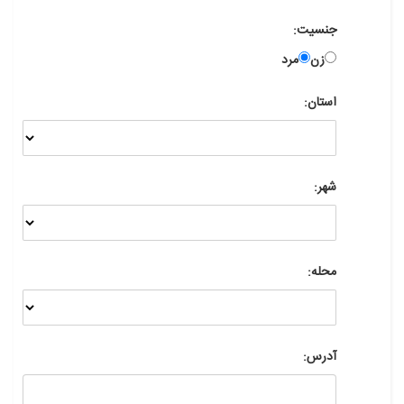
جنسیت:
زن
مرد
استان:
شهر:
محله:
آدرس: