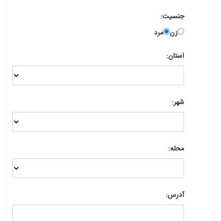
جنسیت:
زن
مرد
استان:
شهر:
محله:
آدرس: