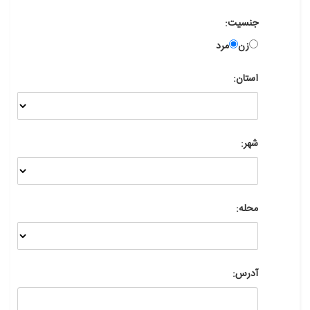
جنسیت:
زن
مرد
استان:
شهر:
محله:
آدرس: