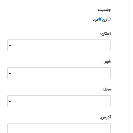
جنسیت:
زن
مرد
استان:
شهر:
محله:
آدرس: