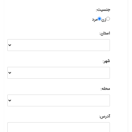
جنسیت:
زن
مرد
استان:
شهر:
محله:
آدرس: