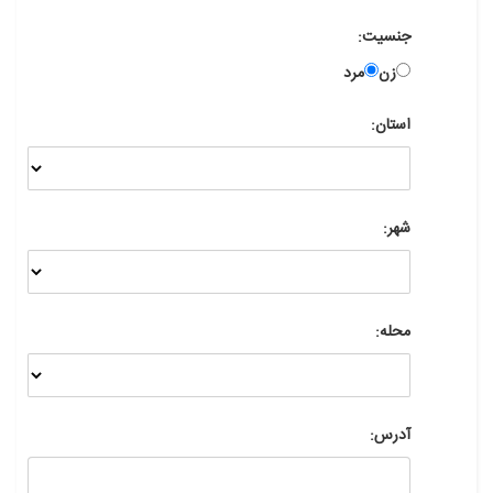
جنسیت:
زن
مرد
استان:
شهر:
محله:
آدرس: