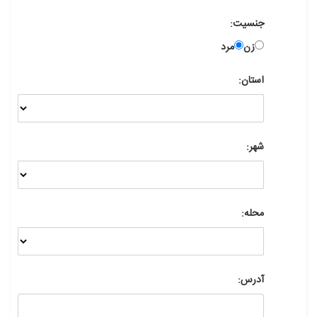
جنسیت:
زن
مرد
استان:
شهر:
محله:
آدرس: