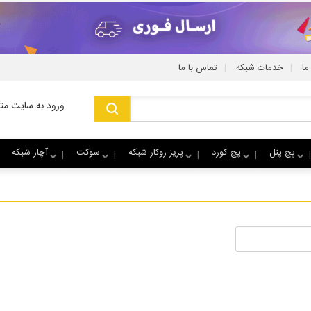
|
|
ما
خدمات شبکه
تماس با ما
ورود به سایت متا
پچ پنل
پچ کورد
پریز روکار شبکه
سوکت
آچار شبکه