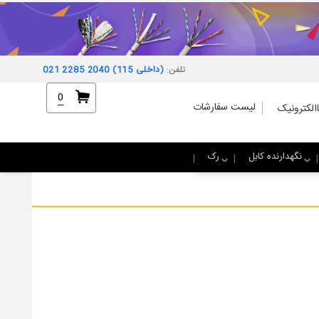
تلفن:
021 2285 2040 (داخلی 115)
0
لیست سفارشات
الکترونیک
نگهدارنده کابل
رک