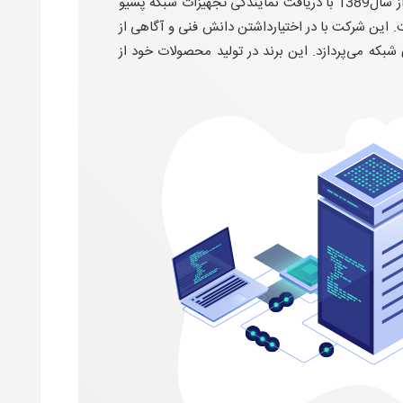
با توجه به رشد چشمگیر شبکه‌های کامپیوتری در چند سال اخیر و نیاز مبرم سازمان‌ها و موسسات به این امر مهم، شرکت آتیه پرداز از سال1389 با دریافت نمایندگی تجهیزات شبکه پسیو
 است و اقدام به واردات این تجهیزات تحت لیسانس MATA GMBH آلمان نموده است. این شرکت با در اختیارداشتن دانش فنی و آگاهی از
شبکه می‌پردازد. این برند در تولید محصولات خود از