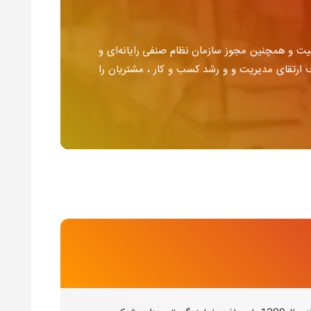
 اخذ رتبه 4 از شورای عالی انفورماتیک (با امتیاز بیش از1700) در پنج رشته فعالیت و همچنین مجوز سازمان نظام صنفی رایانه‌ای و
ف ارتقای مدیریت و و رشد کسب و کار ، مشتریان را