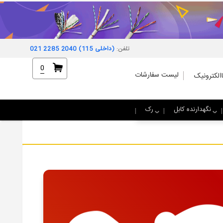
تلفن:
021 2285 2040 (داخلی 115)
0
لیست سفارشات
الکترونیک
نگهدارنده کابل
رک