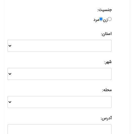
جنسیت:
زن
مرد
استان:
شهر:
محله:
آدرس: