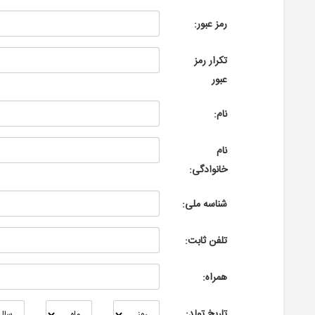
رمز عبور:
تکرار رمز
عبور
نام:
نام
خانوادگی:
شناسه ملی:
تلفن ثابت:
همراه:
تاریخ تولد: