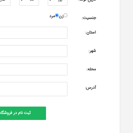
زن
مرد
جنسیت:
استان:
شهر:
محله:
آدرس: