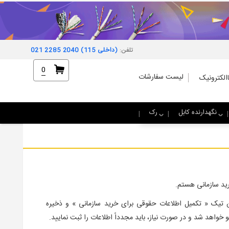
تلفن:
021 2285 2040 (داخلی 115)
0
لیست سفارشات
الکترونیک
نگهدارنده کابل
رک
رید سازمانی هستم.
 تیک « تکمیل اطلاعات حقوقی برای خرید سازمانی » و ذخیره
واهد شد و در صورت نیاز، باید مجدداً اطلاعات را ثبت نمایید.