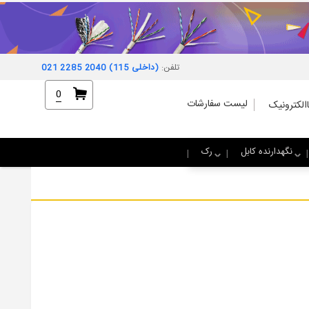
تلفن:
021 2285 2040 (داخلی 115)
0
لیست سفارشات
الکترونیک
نگهدارنده کابل
رک