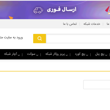
|
|
ما
خدمات شبکه
تماس با ما
ورود به سایت متا
پچ پنل
پچ کورد
پریز روکار شبکه
سوکت
آچار شبکه