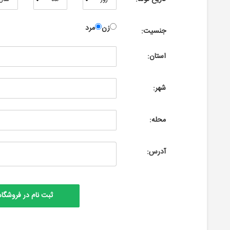
زن
مرد
جنسیت:
استان:
شهر:
محله:
آدرس: