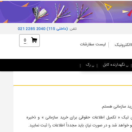
تلفن:
021 2285 2040 (داخلی 115)
0
لیست سفارشات
الکترونیک
نگهدارنده کابل
رک
رید سازمانی هستم.
 تیک « تکمیل اطلاعات حقوقی برای خرید سازمانی » و ذخیره
واهد شد و در صورت نیاز، باید مجدداً اطلاعات را ثبت نمایید.