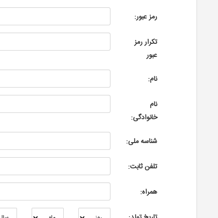
رمز عبور:
تکرار رمز
عبور
نام:
نام
خانوادگی:
شناسه ملی:
تلفن ثابت:
همراه:
تاریخ تولد: