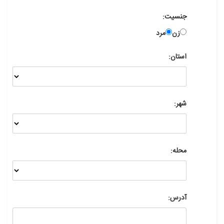
جنسیت:
زن
مرد
استان:
شهر:
محله:
آدرس: