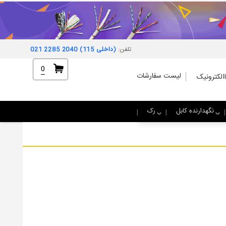
تلفن:
021 2285 2040 (داخلی 115)
0
لیست سفارشات
الکترونیک
نگهدارنده کابل
رک