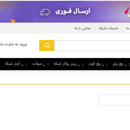
|
|
ما
خدمات شبکه
تماس با ما
ورود به سایت متا
پچ پنل
پچ کورد
پریز روکار شبکه
سوکت
آچار شبکه