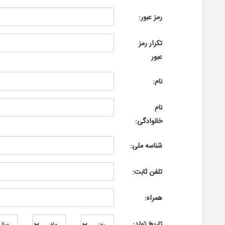
رمز عبور:
تکرار رمز
عبور
نام:
نام
خانوادگی:
شناسه ملی:
تلفن ثابت:
همراه:
تاریخ تولد: