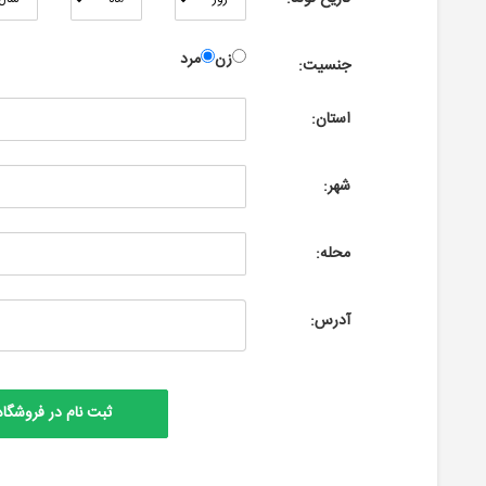
زن
مرد
جنسیت:
استان:
شهر:
محله:
آدرس: