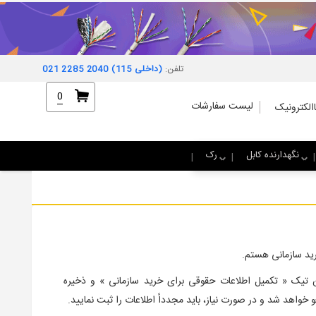
تلفن:
021 2285 2040 (داخلی 115)
0
لیست سفارشات
الکترونیک
نگهدارنده کابل
رک
رید سازمانی هستم.
 تیک « تکمیل اطلاعات حقوقی برای خرید سازمانی » و ذخیره
واهد شد و در صورت نیاز، باید مجدداً اطلاعات را ثبت نمایید.