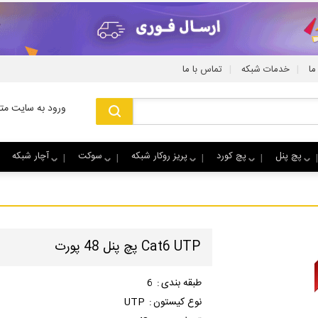
|
|
ما
خدمات شبکه
تماس با ما
ورود به سایت متا
پچ پنل
پچ کورد
پریز روکار شبکه
سوکت
آچار شبکه
Cat6 UTP پچ پنل 48 پورت
طبقه بندی
:
6
نوع کیستون
:
UTP