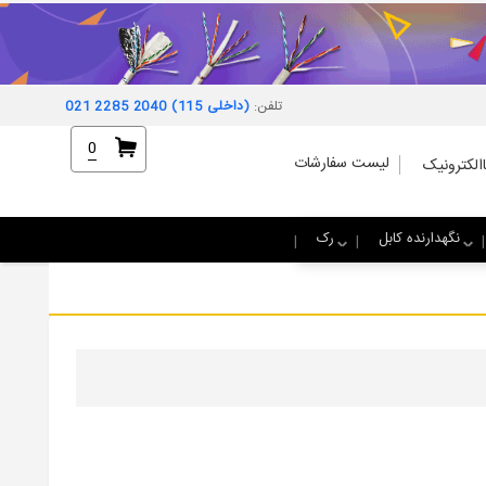
تلفن:
021 2285 2040 (داخلی 115)
0
لیست سفارشات
الکترونیک
نگهدارنده کابل
رک